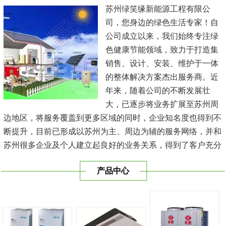
苏州绿笑缘新能源工程有限公
司，您身边的绿色生活专家！自
公司成立以来，我们始终专注绿
色健康节能领域，致力于打造集
销售、设计、安装、维护于一体
的整体解决方案杰出服务商。近
年来，随着公司的不断发展壮
大，已逐步将业务扩展至苏州周
边地区，将服务覆盖到更多区域的同时，企业知名度也得到不
断提升，目前已形成以苏州为主、周边为辅的服务网络，并和
苏州很多企业及个人建立起良好的业务关系，得到了客户充分
的肯定，保持长期的合作关系。公司在发展中不断完善自我，
产品中心
与时俱进，树立良好的企业形象，以优质的服务、优质的技术
及优质的产品赢得了客户的信赖，我们本 着'健康舒适，节能
减排、科技...
[查看详情]