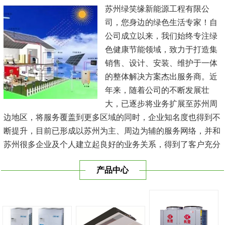
苏州绿笑缘新能源工程有限公
司，您身边的绿色生活专家！自
公司成立以来，我们始终专注绿
色健康节能领域，致力于打造集
销售、设计、安装、维护于一体
的整体解决方案杰出服务商。近
年来，随着公司的不断发展壮
大，已逐步将业务扩展至苏州周
边地区，将服务覆盖到更多区域的同时，企业知名度也得到不
断提升，目前已形成以苏州为主、周边为辅的服务网络，并和
苏州很多企业及个人建立起良好的业务关系，得到了客户充分
的肯定，保持长期的合作关系。公司在发展中不断完善自我，
产品中心
与时俱进，树立良好的企业形象，以优质的服务、优质的技术
及优质的产品赢得了客户的信赖，我们本 着'健康舒适，节能
减排、科技...
[查看详情]