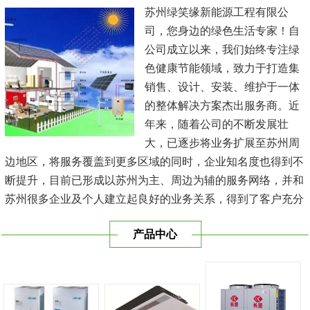
苏州绿笑缘新能源工程有限公
司，您身边的绿色生活专家！自
公司成立以来，我们始终专注绿
色健康节能领域，致力于打造集
销售、设计、安装、维护于一体
的整体解决方案杰出服务商。近
年来，随着公司的不断发展壮
大，已逐步将业务扩展至苏州周
边地区，将服务覆盖到更多区域的同时，企业知名度也得到不
断提升，目前已形成以苏州为主、周边为辅的服务网络，并和
苏州很多企业及个人建立起良好的业务关系，得到了客户充分
的肯定，保持长期的合作关系。公司在发展中不断完善自我，
产品中心
与时俱进，树立良好的企业形象，以优质的服务、优质的技术
及优质的产品赢得了客户的信赖，我们本 着'健康舒适，节能
减排、科技...
[查看详情]