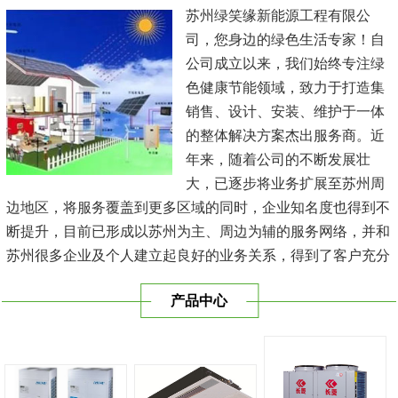
苏州绿笑缘新能源工程有限公
司，您身边的绿色生活专家！自
公司成立以来，我们始终专注绿
色健康节能领域，致力于打造集
销售、设计、安装、维护于一体
的整体解决方案杰出服务商。近
年来，随着公司的不断发展壮
大，已逐步将业务扩展至苏州周
边地区，将服务覆盖到更多区域的同时，企业知名度也得到不
断提升，目前已形成以苏州为主、周边为辅的服务网络，并和
苏州很多企业及个人建立起良好的业务关系，得到了客户充分
的肯定，保持长期的合作关系。公司在发展中不断完善自我，
产品中心
与时俱进，树立良好的企业形象，以优质的服务、优质的技术
及优质的产品赢得了客户的信赖，我们本 着'健康舒适，节能
减排、科技...
[查看详情]