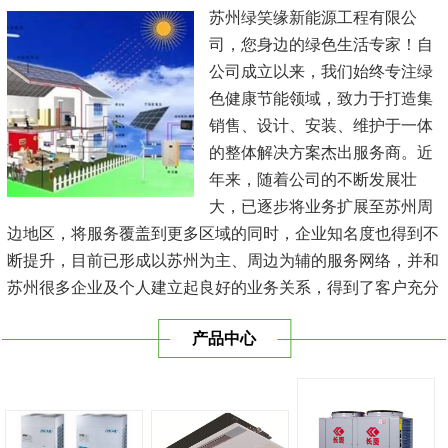
苏州绿笑缘新能源工程有限公
司，您身边的绿色生活专家！自
公司成立以来，我们始终专注绿
色健康节能领域，致力于打造集
销售、设计、安装、维护于一体
的整体解决方案杰出服务商。近
年来，随着公司的不断发展壮
大，已逐步将业务扩展至苏州周
边地区，将服务覆盖到更多区域的同时，企业知名度也得到不
断提升，目前已形成以苏州为主、周边为辅的服务网络，并和
苏州很多企业及个人建立起良好的业务关系，得到了客户充分
的肯定，保持长期的合作关系。公司在发展中不断完善自我，
产品中心
与时俱进，树立良好的企业形象，以优质的服务、优质的技术
及优质的产品赢得了客户的信赖，我们本 着'健康舒适，节能
减排、科技...
[查看详情]