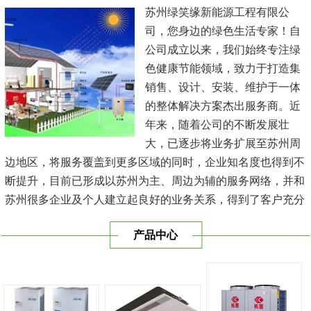
苏州绿笑缘新能源工程有限公
司，您身边的绿色生活专家！自
公司成立以来，我们始终专注绿
色健康节能领域，致力于打造集
销售、设计、安装、维护于一体
的整体解决方案杰出服务商。近
年来，随着公司的不断发展壮
大，已逐步将业务扩展至苏州周
边地区，将服务覆盖到更多区域的同时，企业知名度也得到不
断提升，目前已形成以苏州为主、周边为辅的服务网络，并和
苏州很多企业及个人建立起良好的业务关系，得到了客户充分
的肯定，保持长期的合作关系。公司在发展中不断完善自我，
产品中心
与时俱进，树立良好的企业形象，以优质的服务、优质的技术
及优质的产品赢得了客户的信赖，我们本 着'健康舒适，节能
减排、科技...
[查看详情]