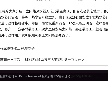
工程
给大家介绍：太阳能热水器无论安装在房顶、阳台或者其它地方，客
热水器的管道，将冷、热水管引出室外。由于假设没有预留太阳能热水器
管道，这样极端省事。即使不撬地板重新铺管，那么只能走明管，这样会
宽广客户，一定要对装修工人说家里要安装太阳能，那么装修工人就会预
室外，这样用户就可以顺利装上太阳能热水器了。
：
张家港热水工程:集热管
：
苏州热水工程：太阳能采暖系统三大节能功效分别是什么
程有限公司 All Rights Reserved 版本所有 ICP备案证号:
苏ICP备18044481号
友情链接：
牛皮纸胶带
湿水
胶带厂家
湿水牛皮纸胶带
可
可降解胶带
关于我