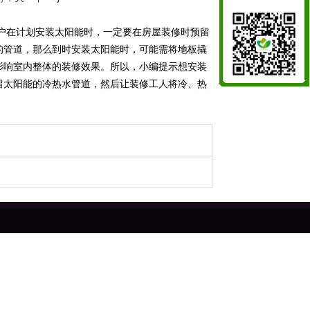
户在计划安装太阳能时，一定要在房屋装修时预留
的管道，那么到时安装太阳能时，可能需将地板撬
影响室内整体的装修效果。所以，小编提示想安装
留太阳能的冷热水管道，然后让装修工人将冷、热
牛皮纸胶带
牛皮纸胶带厂家
可降解胶带
牛皮纸胶带
牛皮纸
降解胶带
可降解纸胶带
牛皮纸胶带
牛皮纸胶带厂家
湿水
们
|
产品中心
|
人才招聘
|
在线留言
|
联系我们