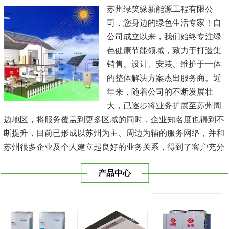
苏州绿笑缘新能源工程有限公
司，您身边的绿色生活专家！自
公司成立以来，我们始终专注绿
色健康节能领域，致力于打造集
销售、设计、安装、维护于一体
的整体解决方案杰出服务商。近
年来，随着公司的不断发展壮
大，已逐步将业务扩展至苏州周
边地区，将服务覆盖到更多区域的同时，企业知名度也得到不
断提升，目前已形成以苏州为主、周边为辅的服务网络，并和
苏州很多企业及个人建立起良好的业务关系，得到了客户充分
的肯定，保持长期的合作关系。公司在发展中不断完善自我，
产品中心
与时俱进，树立良好的企业形象，以优质的服务、优质的技术
及优质的产品赢得了客户的信赖，我们本 着'健康舒适，节能
减排、科技...
[查看详情]