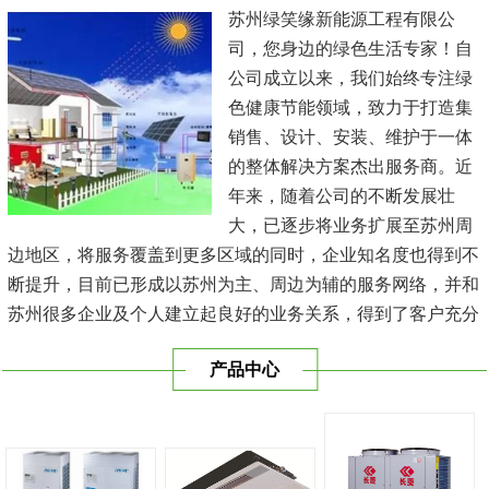
苏州绿笑缘新能源工程有限公
司，您身边的绿色生活专家！自
公司成立以来，我们始终专注绿
色健康节能领域，致力于打造集
销售、设计、安装、维护于一体
的整体解决方案杰出服务商。近
年来，随着公司的不断发展壮
大，已逐步将业务扩展至苏州周
边地区，将服务覆盖到更多区域的同时，企业知名度也得到不
断提升，目前已形成以苏州为主、周边为辅的服务网络，并和
苏州很多企业及个人建立起良好的业务关系，得到了客户充分
的肯定，保持长期的合作关系。公司在发展中不断完善自我，
产品中心
与时俱进，树立良好的企业形象，以优质的服务、优质的技术
及优质的产品赢得了客户的信赖，我们本 着'健康舒适，节能
减排、科技...
[查看详情]