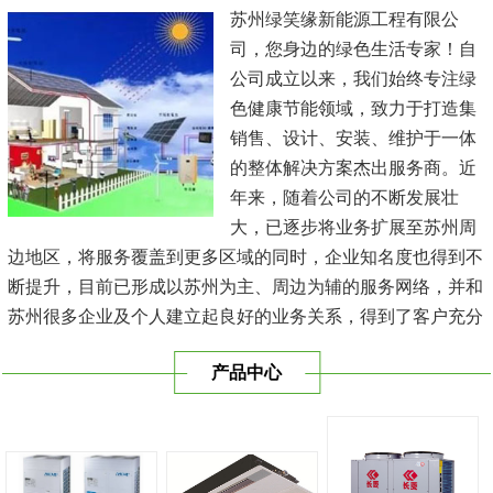
苏州绿笑缘新能源工程有限公
司，您身边的绿色生活专家！自
公司成立以来，我们始终专注绿
色健康节能领域，致力于打造集
销售、设计、安装、维护于一体
的整体解决方案杰出服务商。近
年来，随着公司的不断发展壮
大，已逐步将业务扩展至苏州周
边地区，将服务覆盖到更多区域的同时，企业知名度也得到不
断提升，目前已形成以苏州为主、周边为辅的服务网络，并和
苏州很多企业及个人建立起良好的业务关系，得到了客户充分
的肯定，保持长期的合作关系。公司在发展中不断完善自我，
产品中心
与时俱进，树立良好的企业形象，以优质的服务、优质的技术
及优质的产品赢得了客户的信赖，我们本 着'健康舒适，节能
减排、科技...
[查看详情]