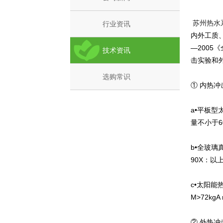
苏州热水
行业资讯
内外工质、
—2005
技术资讯
击实验和
选购常识
① 内热冲
a•平板型
量不小于60k
b•全玻璃
90X：以
c•太阳能
M>72kgA
② 外热冲