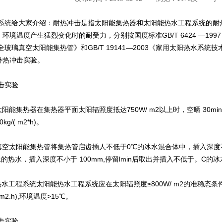
系统
给大家介绍：耐热冲击是指太阳能集热器和太阳能热水工程系统的耐
环境温度产生猛烈变化时的耐受力，分别按国度标准GB/T 6424 —1997
《全玻璃真空太阳能集热管》和GB/T 19141—2003《家用太阳热水系
外热冲击实验。
击实验
太阳能集热器在集热器平面太阳辐照度抵达750W/ m2以上时，空晒 30min
g/( m2*h)。
真空太阳能集热管将集热管启齿插人不低于0℃的冰水混合体中，插入深度不小
上的热水，插入深度不小于 100mm,停留lmin后取出并插入不低于。C
热水工程系统太阳能热水工程系统应在太阳辐照度≥800W/ m2的准稳态条件下
 m2.h),环境温度>15℃。
击实验