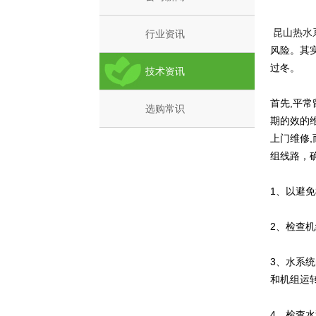
昆山热水
行业资讯
风险。其
过冬。
技术资讯
首先,平
选购常识
期的效的
上门维修
组线路，
1、以避
2、检查
3、水系
和机组运转
4、检查