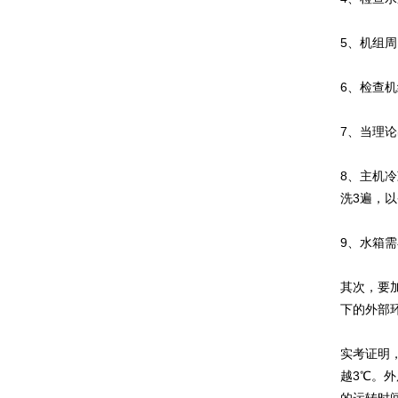
5、机组
6、检查
7、当理
8、主机
洗3遍，
9、水箱
其次，要
下的外部
实考证明，
越3℃。