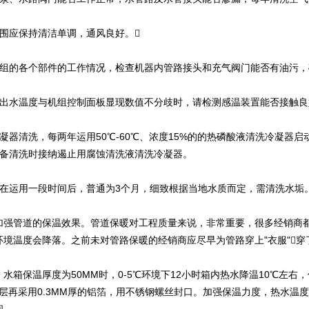
周围应保持清洁单调，通风良好。
机组的各个部件的工作情况，检查机器内管路接头和充气阀门能否有油污
论出水温度与机组控制面板显现数值不分歧时，请检测感温装置能否接触良
冷凝器清洗，每两年运用50℃-60℃、浓度15%的的热磷酸液清洗冷凝器
以备清洗时接纳遏止用腐蚀清洗液清洗冷凝器。
需在运用一段时间后，普通为3个月，细致根据当地水质而定，需清洗水垢
加强管道的保温效果。管道保暖对工程质量来说，非常重要，很多经销商
环境温度会降落。之前未对管路保暖的经销商应尽早为管路穿上"衣服"
水箱保温厚度为50MM时，0-5℃环境下12小时箱内热水降温10℃左右，
外层再采用0.3MM厚的铝箔，用不锈钢螺丝封口。加强保温力度，热水温