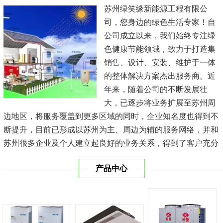
苏州绿笑缘新能源工程有限公
司，您身边的绿色生活专家！自
公司成立以来，我们始终专注绿
色健康节能领域，致力于打造集
销售、设计、安装、维护于一体
的整体解决方案杰出服务商。近
年来，随着公司的不断发展壮
大，已逐步将业务扩展至苏州周
边地区，将服务覆盖到更多区域的同时，企业知名度也得到不
断提升，目前已形成以苏州为主、周边为辅的服务网络，并和
苏州很多企业及个人建立起良好的业务关系，得到了客户充分
的肯定，保持长期的合作关系。公司在发展中不断完善自我，
产品中心
与时俱进，树立良好的企业形象，以优质的服务、优质的技术
及优质的产品赢得了客户的信赖，我们本 着'健康舒适，节能
减排、科技...
[查看详情]