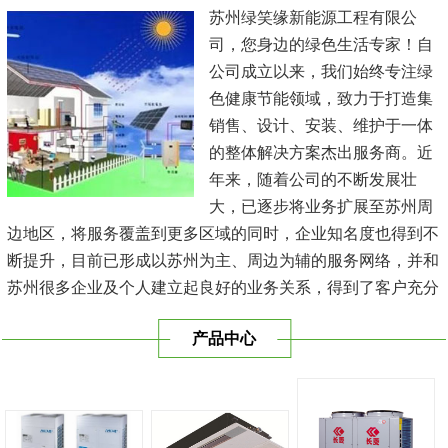
苏州绿笑缘新能源工程有限公
司，您身边的绿色生活专家！自
公司成立以来，我们始终专注绿
色健康节能领域，致力于打造集
销售、设计、安装、维护于一体
的整体解决方案杰出服务商。近
年来，随着公司的不断发展壮
大，已逐步将业务扩展至苏州周
边地区，将服务覆盖到更多区域的同时，企业知名度也得到不
断提升，目前已形成以苏州为主、周边为辅的服务网络，并和
苏州很多企业及个人建立起良好的业务关系，得到了客户充分
的肯定，保持长期的合作关系。公司在发展中不断完善自我，
产品中心
与时俱进，树立良好的企业形象，以优质的服务、优质的技术
及优质的产品赢得了客户的信赖，我们本 着'健康舒适，节能
减排、科技...
[查看详情]