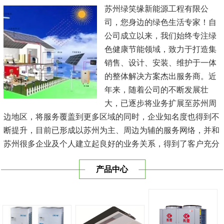
苏州绿笑缘新能源工程有限公
司，您身边的绿色生活专家！自
公司成立以来，我们始终专注绿
色健康节能领域，致力于打造集
销售、设计、安装、维护于一体
的整体解决方案杰出服务商。近
年来，随着公司的不断发展壮
大，已逐步将业务扩展至苏州周
边地区，将服务覆盖到更多区域的同时，企业知名度也得到不
断提升，目前已形成以苏州为主、周边为辅的服务网络，并和
苏州很多企业及个人建立起良好的业务关系，得到了客户充分
的肯定，保持长期的合作关系。公司在发展中不断完善自我，
产品中心
与时俱进，树立良好的企业形象，以优质的服务、优质的技术
及优质的产品赢得了客户的信赖，我们本 着'健康舒适，节能
减排、科技...
[查看详情]