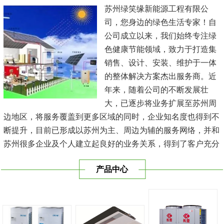
苏州绿笑缘新能源工程有限公
司，您身边的绿色生活专家！自
公司成立以来，我们始终专注绿
色健康节能领域，致力于打造集
销售、设计、安装、维护于一体
的整体解决方案杰出服务商。近
年来，随着公司的不断发展壮
大，已逐步将业务扩展至苏州周
边地区，将服务覆盖到更多区域的同时，企业知名度也得到不
断提升，目前已形成以苏州为主、周边为辅的服务网络，并和
苏州很多企业及个人建立起良好的业务关系，得到了客户充分
的肯定，保持长期的合作关系。公司在发展中不断完善自我，
产品中心
与时俱进，树立良好的企业形象，以优质的服务、优质的技术
及优质的产品赢得了客户的信赖，我们本 着'健康舒适，节能
减排、科技...
[查看详情]