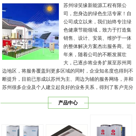
苏州绿笑缘新能源工程有限公
司，您身边的绿色生活专家！自
公司成立以来，我们始终专注绿
色健康节能领域，致力于打造集
销售、设计、安装、维护于一体
的整体解决方案杰出服务商。近
年来，随着公司的不断发展壮
大，已逐步将业务扩展至苏州周
边地区，将服务覆盖到更多区域的同时，企业知名度也得到不
断提升，目前已形成以苏州为主、周边为辅的服务网络，并和
苏州很多企业及个人建立起良好的业务关系，得到了客户充分
的肯定，保持长期的合作关系。公司在发展中不断完善自我，
产品中心
与时俱进，树立良好的企业形象，以优质的服务、优质的技术
及优质的产品赢得了客户的信赖，我们本 着'健康舒适，节能
减排、科技...
[查看详情]