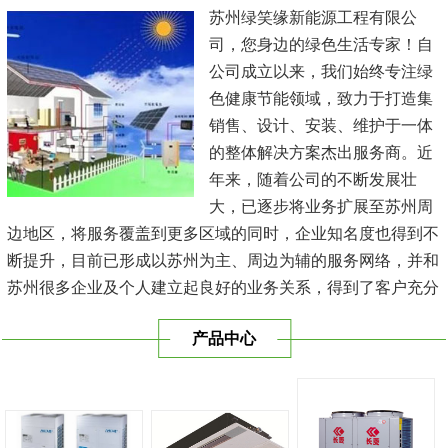
苏州绿笑缘新能源工程有限公
司，您身边的绿色生活专家！自
公司成立以来，我们始终专注绿
色健康节能领域，致力于打造集
销售、设计、安装、维护于一体
的整体解决方案杰出服务商。近
年来，随着公司的不断发展壮
大，已逐步将业务扩展至苏州周
边地区，将服务覆盖到更多区域的同时，企业知名度也得到不
断提升，目前已形成以苏州为主、周边为辅的服务网络，并和
苏州很多企业及个人建立起良好的业务关系，得到了客户充分
的肯定，保持长期的合作关系。公司在发展中不断完善自我，
产品中心
与时俱进，树立良好的企业形象，以优质的服务、优质的技术
及优质的产品赢得了客户的信赖，我们本 着'健康舒适，节能
减排、科技...
[查看详情]