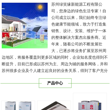
苏州绿笑缘新能源工程有限公
司，您身边的绿色生活专家！自
公司成立以来，我们始终专注绿
色健康节能领域，致力于打造集
销售、设计、安装、维护于一体
的整体解决方案杰出服务商。近
年来，随着公司的不断发展壮
大，已逐步将业务扩展至苏州周
边地区，将服务覆盖到更多区域的同时，企业知名度也得到不
断提升，目前已形成以苏州为主、周边为辅的服务网络，并和
苏州很多企业及个人建立起良好的业务关系，得到了客户充分
的肯定，保持长期的合作关系。公司在发展中不断完善自我，
产品中心
与时俱进，树立良好的企业形象，以优质的服务、优质的技术
及优质的产品赢得了客户的信赖，我们本 着'健康舒适，节能
减排、科技...
[查看详情]