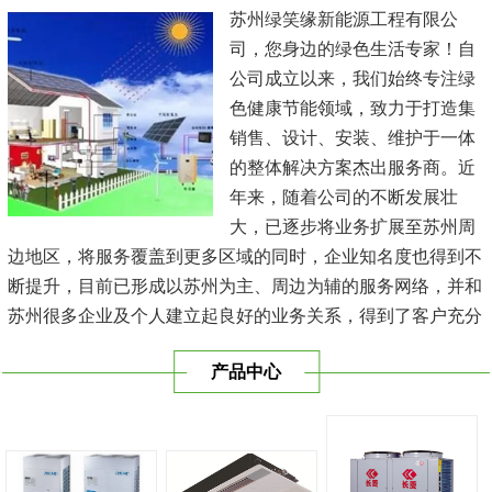
苏州绿笑缘新能源工程有限公
司，您身边的绿色生活专家！自
公司成立以来，我们始终专注绿
色健康节能领域，致力于打造集
销售、设计、安装、维护于一体
的整体解决方案杰出服务商。近
年来，随着公司的不断发展壮
大，已逐步将业务扩展至苏州周
边地区，将服务覆盖到更多区域的同时，企业知名度也得到不
断提升，目前已形成以苏州为主、周边为辅的服务网络，并和
苏州很多企业及个人建立起良好的业务关系，得到了客户充分
的肯定，保持长期的合作关系。公司在发展中不断完善自我，
产品中心
与时俱进，树立良好的企业形象，以优质的服务、优质的技术
及优质的产品赢得了客户的信赖，我们本 着'健康舒适，节能
减排、科技...
[查看详情]