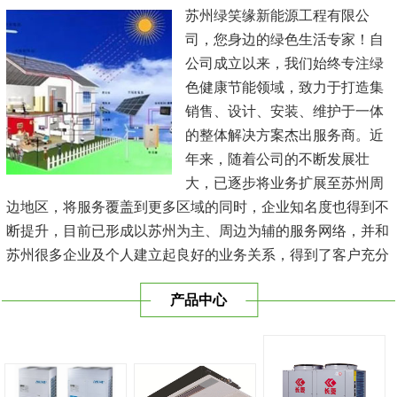
苏州绿笑缘新能源工程有限公
司，您身边的绿色生活专家！自
公司成立以来，我们始终专注绿
色健康节能领域，致力于打造集
销售、设计、安装、维护于一体
的整体解决方案杰出服务商。近
年来，随着公司的不断发展壮
大，已逐步将业务扩展至苏州周
边地区，将服务覆盖到更多区域的同时，企业知名度也得到不
断提升，目前已形成以苏州为主、周边为辅的服务网络，并和
苏州很多企业及个人建立起良好的业务关系，得到了客户充分
的肯定，保持长期的合作关系。公司在发展中不断完善自我，
产品中心
与时俱进，树立良好的企业形象，以优质的服务、优质的技术
及优质的产品赢得了客户的信赖，我们本 着'健康舒适，节能
减排、科技...
[查看详情]