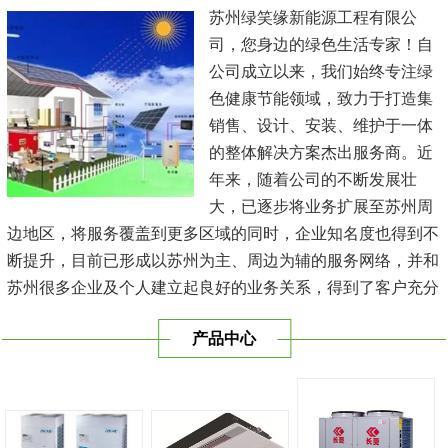
苏州绿笑缘新能源工程有限公
司，您身边的绿色生活专家！自
公司成立以来，我们始终专注绿
色健康节能领域，致力于打造集
销售、设计、安装、维护于一体
的整体解决方案杰出服务商。近
年来，随着公司的不断发展壮
大，已逐步将业务扩展至苏州周
边地区，将服务覆盖到更多区域的同时，企业知名度也得到不
断提升，目前已形成以苏州为主、周边为辅的服务网络，并和
苏州很多企业及个人建立起良好的业务关系，得到了客户充分
的肯定，保持长期的合作关系。公司在发展中不断完善自我，
产品中心
与时俱进，树立良好的企业形象，以优质的服务、优质的技术
及优质的产品赢得了客户的信赖，我们本 着'健康舒适，节能
减排、科技...
[查看详情]