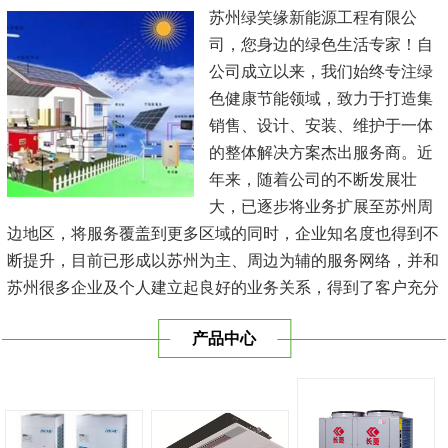
苏州绿笑缘新能源工程有限公
司，您身边的绿色生活专家！自
公司成立以来，我们始终专注绿
色健康节能领域，致力于打造集
销售、设计、安装、维护于一体
的整体解决方案杰出服务商。近
年来，随着公司的不断发展壮
大，已逐步将业务扩展至苏州周
边地区，将服务覆盖到更多区域的同时，企业知名度也得到不
断提升，目前已形成以苏州为主、周边为辅的服务网络，并和
苏州很多企业及个人建立起良好的业务关系，得到了客户充分
的肯定，保持长期的合作关系。公司在发展中不断完善自我，
产品中心
与时俱进，树立良好的企业形象，以优质的服务、优质的技术
及优质的产品赢得了客户的信赖，我们本 着'健康舒适，节能
减排、科技...
[查看详情]