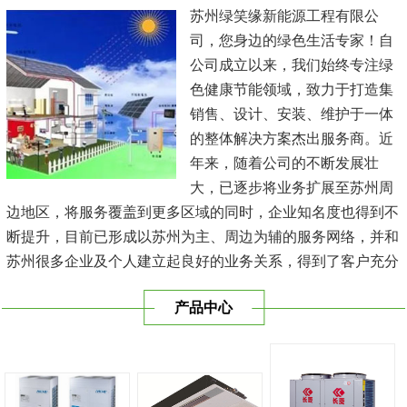
苏州绿笑缘新能源工程有限公
司，您身边的绿色生活专家！自
公司成立以来，我们始终专注绿
色健康节能领域，致力于打造集
销售、设计、安装、维护于一体
的整体解决方案杰出服务商。近
年来，随着公司的不断发展壮
大，已逐步将业务扩展至苏州周
边地区，将服务覆盖到更多区域的同时，企业知名度也得到不
断提升，目前已形成以苏州为主、周边为辅的服务网络，并和
苏州很多企业及个人建立起良好的业务关系，得到了客户充分
的肯定，保持长期的合作关系。公司在发展中不断完善自我，
产品中心
与时俱进，树立良好的企业形象，以优质的服务、优质的技术
及优质的产品赢得了客户的信赖，我们本 着'健康舒适，节能
减排、科技...
[查看详情]