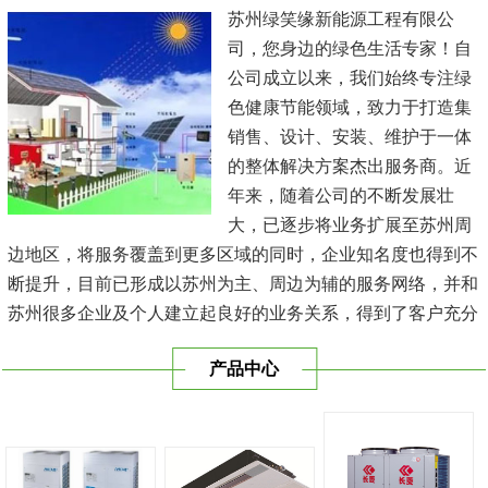
苏州绿笑缘新能源工程有限公
司，您身边的绿色生活专家！自
公司成立以来，我们始终专注绿
色健康节能领域，致力于打造集
销售、设计、安装、维护于一体
的整体解决方案杰出服务商。近
年来，随着公司的不断发展壮
大，已逐步将业务扩展至苏州周
边地区，将服务覆盖到更多区域的同时，企业知名度也得到不
断提升，目前已形成以苏州为主、周边为辅的服务网络，并和
苏州很多企业及个人建立起良好的业务关系，得到了客户充分
的肯定，保持长期的合作关系。公司在发展中不断完善自我，
产品中心
与时俱进，树立良好的企业形象，以优质的服务、优质的技术
及优质的产品赢得了客户的信赖，我们本 着'健康舒适，节能
减排、科技...
[查看详情]