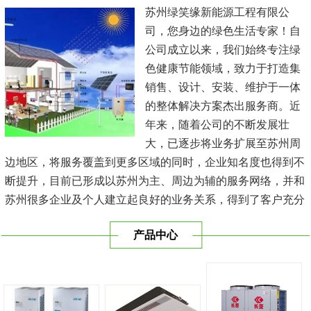
苏州绿笑缘新能源工程有限公
司，您身边的绿色生活专家！自
公司成立以来，我们始终专注绿
色健康节能领域，致力于打造集
销售、设计、安装、维护于一体
的整体解决方案杰出服务商。近
年来，随着公司的不断发展壮
大，已逐步将业务扩展至苏州周
边地区，将服务覆盖到更多区域的同时，企业知名度也得到不
断提升，目前已形成以苏州为主、周边为辅的服务网络，并和
苏州很多企业及个人建立起良好的业务关系，得到了客户充分
的肯定，保持长期的合作关系。公司在发展中不断完善自我，
产品中心
与时俱进，树立良好的企业形象，以优质的服务、优质的技术
及优质的产品赢得了客户的信赖，我们本 着'健康舒适，节能
减排、科技...
[查看详情]