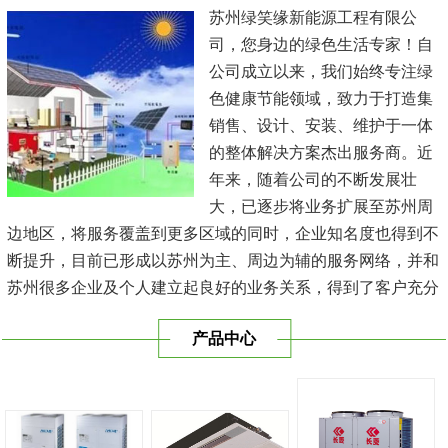
苏州绿笑缘新能源工程有限公
司，您身边的绿色生活专家！自
公司成立以来，我们始终专注绿
色健康节能领域，致力于打造集
销售、设计、安装、维护于一体
的整体解决方案杰出服务商。近
年来，随着公司的不断发展壮
大，已逐步将业务扩展至苏州周
边地区，将服务覆盖到更多区域的同时，企业知名度也得到不
断提升，目前已形成以苏州为主、周边为辅的服务网络，并和
苏州很多企业及个人建立起良好的业务关系，得到了客户充分
的肯定，保持长期的合作关系。公司在发展中不断完善自我，
产品中心
与时俱进，树立良好的企业形象，以优质的服务、优质的技术
及优质的产品赢得了客户的信赖，我们本 着'健康舒适，节能
减排、科技...
[查看详情]