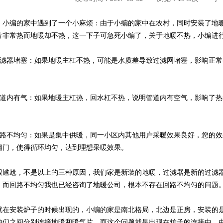
编的家中遇到了一个小麻烦：由于小编的家中在农村，同时安装了地暖
片非常热而地暖却不热，这一下子可急死小编了，关于地暖不热，小编进
器堵塞：如果地暖主杠不热，可能是水质差导致过滤网堵塞，影响正常
。
内有气：如果地暖主杠热，回水杠不热，说明管道内有空气，影响了热
。
不均匀：如果是集中供暖，同一小区内其他用户采暖效果良好，您的效
阀门，使得循环均匀，达到理想采暖效果。
尬，不是以上的三种原因，我们家是新装的地暖，过滤器是新的过滤器
，而回路不均匀我也已经咨询了地暖公司，根本不存在回路不均匀的问题
安装炉子的时候出现的，小编的家是南北格局，北边是正房，安装的是地
他们之间分别连接地暖和暖气片，而这个问题就是出现在炉子的连接中，