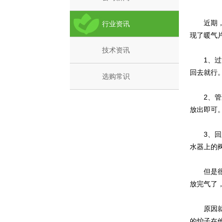
近期，小
行业资讯
现了暖气
技术资讯
1、过滤
回去就行
选购常识
2、管道
放出即可
3、回路
水器上的
但是很尴
放完气了
原因就在
的炉子在