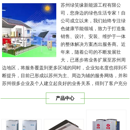
苏州绿笑缘新能源工程有限公
司，您身边的绿色生活专家！自
公司成立以来，我们始终专注绿
色健康节能领域，致力于打造集
销售、设计、安装、维护于一体
的整体解决方案杰出服务商。近
年来，随着公司的不断发展壮
大，已逐步将业务扩展至苏州周
边地区，将服务覆盖到更多区域的同时，企业知名度也得到不
断提升，目前已形成以苏州为主、周边为辅的服务网络，并和
苏州很多企业及个人建立起良好的业务关系，得到了客户充分
的肯定，保持长期的合作关系。公司在发展中不断完善自我，
产品中心
与时俱进，树立良好的企业形象，以优质的服务、优质的技术
及优质的产品赢得了客户的信赖，我们本 着'健康舒适，节能
减排、科技...
[查看详情]