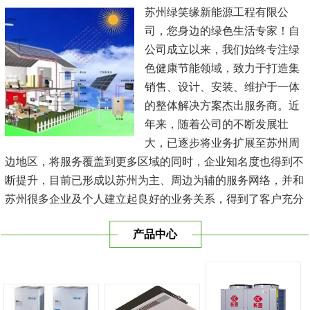
苏州绿笑缘新能源工程有限公
司，您身边的绿色生活专家！自
公司成立以来，我们始终专注绿
色健康节能领域，致力于打造集
销售、设计、安装、维护于一体
的整体解决方案杰出服务商。近
年来，随着公司的不断发展壮
大，已逐步将业务扩展至苏州周
边地区，将服务覆盖到更多区域的同时，企业知名度也得到不
断提升，目前已形成以苏州为主、周边为辅的服务网络，并和
苏州很多企业及个人建立起良好的业务关系，得到了客户充分
的肯定，保持长期的合作关系。公司在发展中不断完善自我，
产品中心
与时俱进，树立良好的企业形象，以优质的服务、优质的技术
及优质的产品赢得了客户的信赖，我们本 着'健康舒适，节能
减排、科技...
[查看详情]