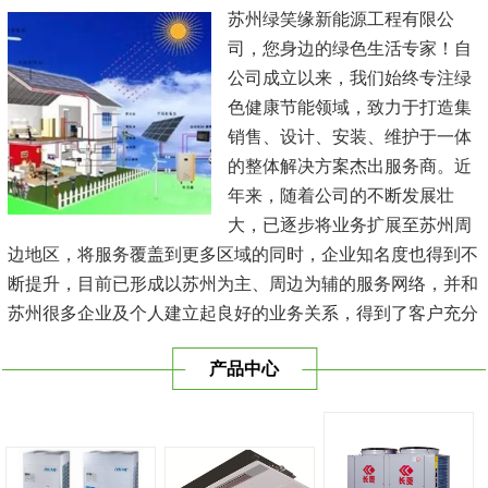
苏州绿笑缘新能源工程有限公
司，您身边的绿色生活专家！自
公司成立以来，我们始终专注绿
色健康节能领域，致力于打造集
销售、设计、安装、维护于一体
的整体解决方案杰出服务商。近
年来，随着公司的不断发展壮
大，已逐步将业务扩展至苏州周
边地区，将服务覆盖到更多区域的同时，企业知名度也得到不
断提升，目前已形成以苏州为主、周边为辅的服务网络，并和
苏州很多企业及个人建立起良好的业务关系，得到了客户充分
的肯定，保持长期的合作关系。公司在发展中不断完善自我，
产品中心
与时俱进，树立良好的企业形象，以优质的服务、优质的技术
及优质的产品赢得了客户的信赖，我们本 着'健康舒适，节能
减排、科技...
[查看详情]