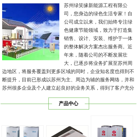
苏州绿笑缘新能源工程有限公
司，您身边的绿色生活专家！自
公司成立以来，我们始终专注绿
色健康节能领域，致力于打造集
销售、设计、安装、维护于一体
的整体解决方案杰出服务商。近
年来，随着公司的不断发展壮
大，已逐步将业务扩展至苏州周
边地区，将服务覆盖到更多区域的同时，企业知名度也得到不
断提升，目前已形成以苏州为主、周边为辅的服务网络，并和
苏州很多企业及个人建立起良好的业务关系，得到了客户充分
的肯定，保持长期的合作关系。公司在发展中不断完善自我，
产品中心
与时俱进，树立良好的企业形象，以优质的服务、优质的技术
及优质的产品赢得了客户的信赖，我们本 着'健康舒适，节能
减排、科技...
[查看详情]