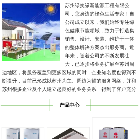
苏州绿笑缘新能源工程有限公
司，您身边的绿色生活专家！自
公司成立以来，我们始终专注绿
色健康节能领域，致力于打造集
销售、设计、安装、维护于一体
的整体解决方案杰出服务商。近
年来，随着公司的不断发展壮
大，已逐步将业务扩展至苏州周
边地区，将服务覆盖到更多区域的同时，企业知名度也得到不
断提升，目前已形成以苏州为主、周边为辅的服务网络，并和
苏州很多企业及个人建立起良好的业务关系，得到了客户充分
的肯定，保持长期的合作关系。公司在发展中不断完善自我，
产品中心
与时俱进，树立良好的企业形象，以优质的服务、优质的技术
及优质的产品赢得了客户的信赖，我们本 着'健康舒适，节能
减排、科技...
[查看详情]