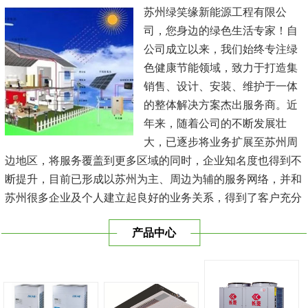
苏州绿笑缘新能源工程有限公
司，您身边的绿色生活专家！自
公司成立以来，我们始终专注绿
色健康节能领域，致力于打造集
销售、设计、安装、维护于一体
的整体解决方案杰出服务商。近
年来，随着公司的不断发展壮
大，已逐步将业务扩展至苏州周
边地区，将服务覆盖到更多区域的同时，企业知名度也得到不
断提升，目前已形成以苏州为主、周边为辅的服务网络，并和
苏州很多企业及个人建立起良好的业务关系，得到了客户充分
的肯定，保持长期的合作关系。公司在发展中不断完善自我，
产品中心
与时俱进，树立良好的企业形象，以优质的服务、优质的技术
及优质的产品赢得了客户的信赖，我们本 着'健康舒适，节能
减排、科技...
[查看详情]