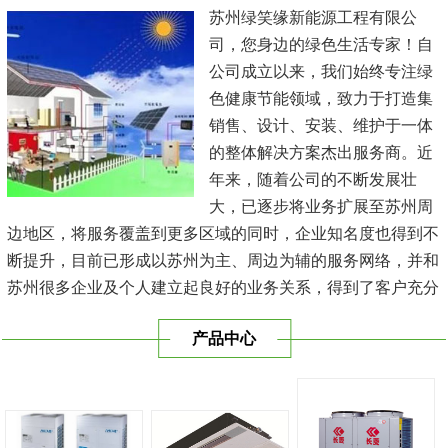
苏州绿笑缘新能源工程有限公
司，您身边的绿色生活专家！自
公司成立以来，我们始终专注绿
色健康节能领域，致力于打造集
销售、设计、安装、维护于一体
的整体解决方案杰出服务商。近
年来，随着公司的不断发展壮
大，已逐步将业务扩展至苏州周
边地区，将服务覆盖到更多区域的同时，企业知名度也得到不
断提升，目前已形成以苏州为主、周边为辅的服务网络，并和
苏州很多企业及个人建立起良好的业务关系，得到了客户充分
的肯定，保持长期的合作关系。公司在发展中不断完善自我，
产品中心
与时俱进，树立良好的企业形象，以优质的服务、优质的技术
及优质的产品赢得了客户的信赖，我们本 着'健康舒适，节能
减排、科技...
[查看详情]