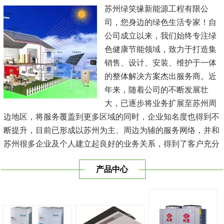
苏州绿笑缘新能源工程有限公
司，您身边的绿色生活专家！自
公司成立以来，我们始终专注绿
色健康节能领域，致力于打造集
销售、设计、安装、维护于一体
的整体解决方案杰出服务商。近
年来，随着公司的不断发展壮
大，已逐步将业务扩展至苏州周
边地区，将服务覆盖到更多区域的同时，企业知名度也得到不
断提升，目前已形成以苏州为主、周边为辅的服务网络，并和
苏州很多企业及个人建立起良好的业务关系，得到了客户充分
的肯定，保持长期的合作关系。公司在发展中不断完善自我，
产品中心
与时俱进，树立良好的企业形象，以优质的服务、优质的技术
及优质的产品赢得了客户的信赖，我们本 着'健康舒适，节能
减排、科技...
[查看详情]