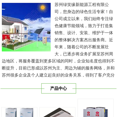
苏州绿笑缘新能源工程有限公
司，您身边的绿色生活专家！自
公司成立以来，我们始终专注绿
色健康节能领域，致力于打造集
销售、设计、安装、维护于一体
的整体解决方案杰出服务商。近
年来，随着公司的不断发展壮
大，已逐步将业务扩展至苏州周
边地区，将服务覆盖到更多区域的同时，企业知名度也得到不
断提升，目前已形成以苏州为主、周边为辅的服务网络，并和
苏州很多企业及个人建立起良好的业务关系，得到了客户充分
的肯定，保持长期的合作关系。公司在发展中不断完善自我，
产品中心
与时俱进，树立良好的企业形象，以优质的服务、优质的技术
及优质的产品赢得了客户的信赖，我们本 着'健康舒适，节能
减排、科技...
[查看详情]