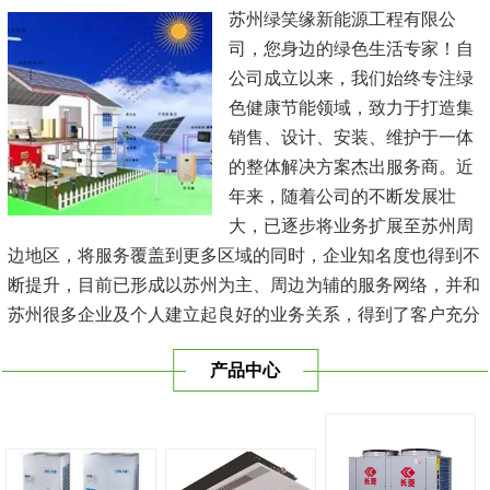
苏州绿笑缘新能源工程有限公
司，您身边的绿色生活专家！自
公司成立以来，我们始终专注绿
色健康节能领域，致力于打造集
销售、设计、安装、维护于一体
的整体解决方案杰出服务商。近
年来，随着公司的不断发展壮
大，已逐步将业务扩展至苏州周
边地区，将服务覆盖到更多区域的同时，企业知名度也得到不
断提升，目前已形成以苏州为主、周边为辅的服务网络，并和
苏州很多企业及个人建立起良好的业务关系，得到了客户充分
的肯定，保持长期的合作关系。公司在发展中不断完善自我，
产品中心
与时俱进，树立良好的企业形象，以优质的服务、优质的技术
及优质的产品赢得了客户的信赖，我们本 着'健康舒适，节能
减排、科技...
[查看详情]